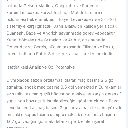
hattında Gelson Martins, Chiquinho ve Podence
konumlanacaktır. Forvet hattında Mehdi Taremi’nin
bulunması beklenmektedir. Bayer Leverkusen ise 3-4-2-1
sistemiyle karşı çıkacak, Janis Blaswich kalede yer alacak,
Quansah, Badé ve Andrich savunmada görev yapacaktır.
Kanat bölgelerinde Grimaldo ve Arthur, orta sahada
Fernández ve García, hücum arkasında Tillman ve Poku,
forvet hattında Patrik Schick yer alması beklenmektedir.
İstatistiksel Analiz ve Gol Potansiyeli
Olympiacos sezon ortalaması olarak maç başına 2.5 gol
atmakta, ancak maç başına 0.5 gol yemektedir. Bu rakamlar
ev sahibi takımın güçlü hücum potansiyeline karşın defansif
yapısında bazı açıklıklar olabileceğini göstermektedir. Bayer
Leverkusen ise maç başına 3 gol ortalaması ile daha yüksek
bir saldırı kapasitesine sahip olmakla birlikte, maç başına
1.67 gol yediğini görmek defansif problemleri işaret