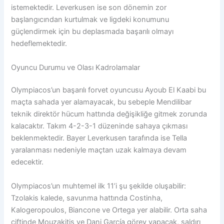
istemektedir. Leverkusen ise son dönemin zor
başlangıcından kurtulmak ve ligdeki konumunu
güçlendirmek için bu deplasmada başarılı olmayı
hedeflemektedir.
Oyuncu Durumu ve Olası Kadrolamalar
Olympiacos’un başarılı forvet oyuncusu Ayoub El Kaabi bu
maçta sahada yer alamayacak, bu sebeple Mendilibar
teknik direktör hücum hattında değişikliğe gitmek zorunda
kalacaktır. Takım 4-2-3-1 düzeninde sahaya çıkması
beklenmektedir. Bayer Leverkusen tarafında ise Tella
yaralanması nedeniyle maçtan uzak kalmaya devam
edecektir.
Olympiacos’un muhtemel ilk 11’i şu şekilde oluşabilir:
Tzolakis kalede, savunma hattında Costinha,
Kalogeropoulos, Biancone ve Ortega yer alabilir. Orta saha
çiftinde Mouzakitis ve Dani García görev yapacak, saldırı