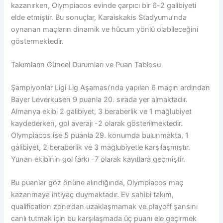
kazanırken, Olympiacos evinde çarpıcı bir 6-2 galibiyeti
elde etmiştir. Bu sonuçlar, Karaiskakis Stadyumu’nda
oynanan maçların dinamik ve hücum yönlü olabileceğini
göstermektedir.
Takımların Güncel Durumları ve Puan Tablosu
Şampiyonlar Ligi Lig Aşaması’nda yapılan 6 maçın ardından
Bayer Leverkusen 9 puanla 20. sırada yer almaktadır.
Almanya ekibi 2 galibiyet, 3 beraberlik ve 1 mağlubiyet
kaydederken, gol averajı -2 olarak gösterilmektedir.
Olympiacos ise 5 puanla 29. konumda bulunmakta, 1
galibiyet, 2 beraberlik ve 3 mağlubiyetle karşılaşmıştır.
Yunan ekibinin gol farkı -7 olarak kayıtlara geçmiştir.
Bu puanlar göz önüne alındığında, Olympiacos maç
kazanmaya ihtiyaç duymaktadır. Ev sahibi takım,
qualification zone’dan uzaklaşmamak ve playoff şansını
canlı tutmak için bu karşılaşmada üç puanı ele geçirmek