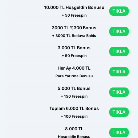
10.000 TL Hoşgeldin Bonusu
TIKLA
+ 50 Freespin
3000 TL %300 Bonus
TIKLA
+ 3000 TL Bedava Bahis
3.000 TL Bonus
TIKLA
+ 50 Freespin
Her Ay 4.000 TL
TIKLA
Para Yatırma Bonusu
5.000 TL Bonus
TIKLA
+ 150 Freespin
Toplam 6.000 TL Bonus
TIKLA
+ 100 Freespin
8.000 TL
TIKLA
Hoşgeldin Bonusu