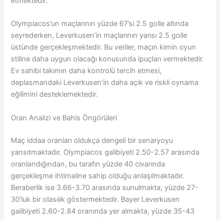
etmektedir.
Olympiacos’un maçlarının yüzde 67’si 2.5 golle altında
seyrederken, Leverkusen’in maçlarının yarısı 2.5 golle
üstünde gerçekleşmektedir. Bu veriler, maçın kimin oyun
stiline daha uygun olacağı konusunda ipuçları vermektedir.
Ev sahibi takımın daha kontrolü tercih etmesi,
deplasmandaki Leverkusen’in daha açık ve riskli oynama
eğilimini desteklemektedir.
Oran Analizi ve Bahis Öngörüleri
Maç iddaa oranları oldukça dengeli bir senaryoyu
yansıtmaktadır. Olympiacos galibiyeti 2.50-2.57 arasında
oranlandığından, bu tarafın yüzde 40 civarında
gerçekleşme ihtimaline sahip olduğu anlaşılmaktadır.
Beraberlik ise 3.66-3.70 arasında sunulmakta, yüzde 27-
30’luk bir olasılık göstermektedir. Bayer Leverkusen
galibiyeti 2.60-2.84 oranında yer almakta, yüzde 35-43