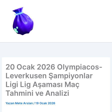
İçeriğe
atla
20 Ocak 2026 Olympiacos-
Leverkusen Şampiyonlar
Ligi Lig Aşaması Maç
Tahmini ve Analizi
Yazan
Mete Arslan
/
19 Ocak 2026