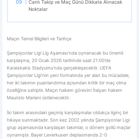
Canlı Takip ve Maç Günü Dikkate Alınacak
Noktalar
Maçın Temel Bilgileri ve Tarihçe
Şampiyonlar Ligi Lig Aşaması’nda oynanacak bu önemli
karşılaşma, 20 Ocak 2026 tarihinde saat 21:00’de
Karaiskakis Stadyumu’nda gerçekleşecektir. UEFA
Şampiyonlar Ligi’nin yeni formatında yer alan bu mücadele,
her iki takımın puanlandırma açısından kritik bir maç olma
özelliğine sahiptir. Maçın hakem görevini İtalyan hakem
Maurizio Mariani üstlenecektir.
İki takım arasındaki geçmiş karşılaşmalar oldukça ilginç bir
hikaye sunmaktadır. Son kez 2002 yılında Şampiyonlar Ligi
grup aşamasında karşılaşan takımlar, o dönem gollü maçlar
oynamıştır. Bayer Leverkusen deplasmanda 2-0