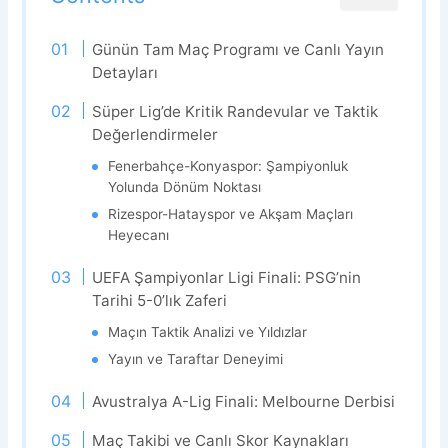
Günün Tam Maç Programı ve Canlı Yayın
Detayları
Süper Lig’de Kritik Randevular ve Taktik
Değerlendirmeler
Fenerbahçe-Konyaspor: Şampiyonluk
Yolunda Dönüm Noktası
Rizespor-Hatayspor ve Akşam Maçları
Heyecanı
UEFA Şampiyonlar Ligi Finali: PSG’nin
Tarihi 5-0’lık Zaferi
Maçın Taktik Analizi ve Yıldızlar
Yayın ve Taraftar Deneyimi
Avustralya A-Lig Finali: Melbourne Derbisi
Maç Takibi ve Canlı Skor Kaynakları