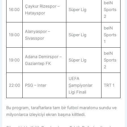
beIN
Çaykur Rizespor –
16:00
Süper Lig
Sports
Hatayspor
2
beIN
Alanyaspor –
19:00
Süper Lig
Sports
Sivasspor
1
beIN
Adana Demirspor –
19:00
Süper Lig
Sports
Gaziantep FK
2
UEFA
22:00
PSG – Inter
Şampiyonlar
TRT 1
Ligi Finali
Bu program, taraftarlara tam bir futbol maratonu sundu ve
milyonlarca izleyiciyi ekran başına kilitledi.