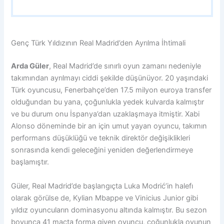
Genç Türk Yıldızının Real Madrid’den Ayrılma İhtimali
Arda Güler
, Real Madrid’de sınırlı oyun zamanı nedeniyle
takımından ayrılmayı ciddi şekilde düşünüyor. 20 yaşındaki
Türk oyuncusu, Fenerbahçe’den 17.5 milyon euroya transfer
olduğundan bu yana, çoğunlukla yedek kulvarda kalmıştır
ve bu durum onu İspanya’dan uzaklaşmaya itmiştir. Xabi
Alonso döneminde bir an için umut yayan oyuncu, takımın
performans düşüklüğü ve teknik direktör değişiklikleri
sonrasında kendi geleceğini yeniden değerlendirmeye
başlamıştır.
Güler, Real Madrid’de başlangıçta Luka Modrić’in halefı
olarak görülse de, Kylian Mbappe ve Vinicius Junior gibi
yıldız oyuncuların dominasyonu altında kalmıştır. Bu sezon
boyunca 41 maçta forma giyen oyuncu, çoğunlukla oyunun