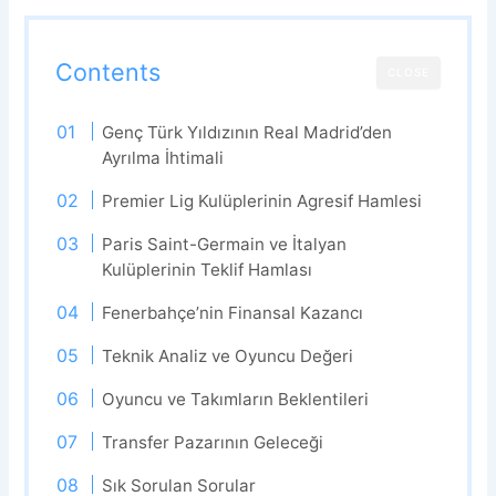
Contents
CLOSE
Genç Türk Yıldızının Real Madrid’den
Ayrılma İhtimali
Premier Lig Kulüplerinin Agresif Hamlesi
Paris Saint-Germain ve İtalyan
Kulüplerinin Teklif Hamlası
Fenerbahçe’nin Finansal Kazancı
Teknik Analiz ve Oyuncu Değeri
Oyuncu ve Takımların Beklentileri
Transfer Pazarının Geleceği
Sık Sorulan Sorular