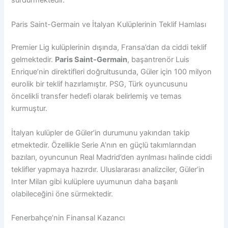
sürdürmektedir.
Paris Saint-Germain ve İtalyan Kulüplerinin Teklif Hamlası
Premier Lig kulüplerinin dışında, Fransa’dan da ciddi teklif
gelmektedir.
Paris Saint-Germain
, başantrenör Luis
Enrique’nin direktifleri doğrultusunda, Güler için 100 milyon
eurolik bir teklif hazırlamıştır. PSG, Türk oyuncusunu
öncelikli transfer hedefi olarak belirlemiş ve temas
kurmuştur.
İtalyan kulüpler de Güler’in durumunu yakından takip
etmektedir. Özellikle Serie A’nın en güçlü takımlarından
bazıları, oyuncunun Real Madrid’den ayrılması halinde ciddi
teklifler yapmaya hazırdır. Uluslararası analizciler, Güler’in
Inter Milan gibi kulüplere uyumunun daha başarılı
olabileceğini öne sürmektedir.
Fenerbahçe’nin Finansal Kazancı