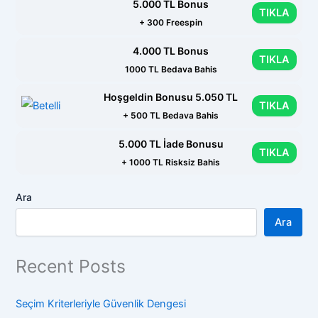
5.000 TL Bonus
TIKLA
+ 300 Freespin
4.000 TL Bonus
TIKLA
1000 TL Bedava Bahis
Hoşgeldin Bonusu 5.050 TL
TIKLA
+ 500 TL Bedava Bahis
5.000 TL İade Bonusu
TIKLA
+ 1000 TL Risksiz Bahis
Ara
Ara
Recent Posts
Seçim Kriterleriyle Güvenlik Dengesi