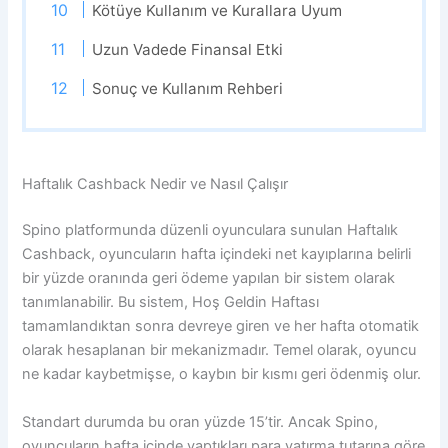
Kötüye Kullanım ve Kurallara Uyum
Uzun Vadede Finansal Etki
Sonuç ve Kullanım Rehberi
Haftalık Cashback Nedir ve Nasıl Çalışır
Spino platformunda düzenli oyunculara sunulan Haftalık
Cashback, oyuncuların hafta içindeki net kayıplarına belirli
bir yüzde oranında geri ödeme yapılan bir sistem olarak
tanımlanabilir. Bu sistem, Hoş Geldin Haftası
tamamlandıktan sonra devreye giren ve her hafta otomatik
olarak hesaplanan bir mekanizmadır. Temel olarak, oyuncu
ne kadar kaybetmişse, o kaybın bir kısmı geri ödenmiş olur.
Standart durumda bu oran yüzde 15’tir. Ancak Spino,
oyuncuların hafta içinde yaptıkları para yatırma tutarına göre