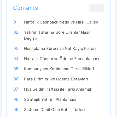
Contents
CLOSE
Haftalık Cashback Nedir ve Nasıl Çalışır
Yatırım Tutarına Göre Oranlar Nasıl
Değişir
Hesaplama Süreci ve Net Kayıp Kriteri
Haftalık Dönem ve Ödeme Zamanlaması
Kampanyaya Katılmanın Gereklilikleri
Para Birimleri ve Ödeme Detayları
Hoş Geldin Haftası ile Farkı Anlamak
Stratejik Yatırım Planlaması
Sisteme Dahil Olan Bahis Türleri