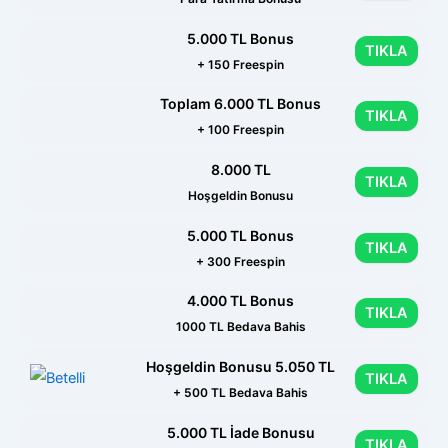
5.000 TL Bonus
TIKLA
+ 150 Freespin
Toplam 6.000 TL Bonus
TIKLA
+ 100 Freespin
8.000 TL
TIKLA
Hoşgeldin Bonusu
5.000 TL Bonus
TIKLA
+ 300 Freespin
4.000 TL Bonus
TIKLA
1000 TL Bedava Bahis
Hoşgeldin Bonusu 5.050 TL
TIKLA
+ 500 TL Bedava Bahis
5.000 TL İade Bonusu
TIKLA