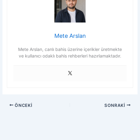
Mete Arslan
Mete Arslan, canlı bahis üzerine içerikler üretmekte
ve kullanıcı odaklı bahis rehberleri hazırlamaktadır.
ÖNCEKI
SONRAKI