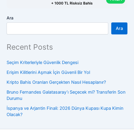
+ 1000 TL Risksiz Bahis
Ara
Ara
Recent Posts
Seçim Kriterleriyle Güvenlik Dengesi
Erişim Kilitlerini Aşmak İçin Güvenli Bir Yol
Kripto Bahis Oranları Gerçekten Nasıl Hesaplanır?
Bruno Fernandes Galatasaray’ı Seçecek mi? Transferin Son
Durumu
İspanya ve Arjantin Finali: 2026 Dünya Kupası Kupa Kimin
Olacak?