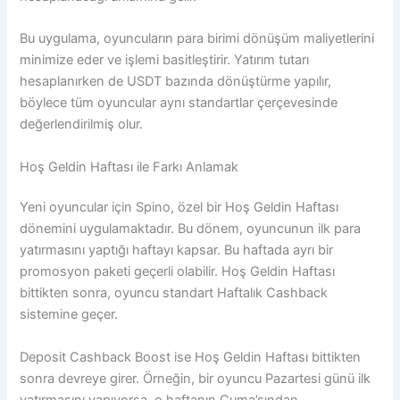
Bu uygulama, oyuncuların para birimi dönüşüm maliyetlerini
minimize eder ve işlemi basitleştirir. Yatırım tutarı
hesaplanırken de USDT bazında dönüştürme yapılır,
böylece tüm oyuncular aynı standartlar çerçevesinde
değerlendirilmiş olur.
Hoş Geldin Haftası ile Farkı Anlamak
Yeni oyuncular için Spino, özel bir Hoş Geldin Haftası
dönemini uygulamaktadır. Bu dönem, oyuncunun ilk para
yatırmasını yaptığı haftayı kapsar. Bu haftada ayrı bir
promosyon paketi geçerli olabilir. Hoş Geldin Haftası
bittikten sonra, oyuncu standart Haftalık Cashback
sistemine geçer.
Deposit Cashback Boost ise Hoş Geldin Haftası bittikten
sonra devreye girer. Örneğin, bir oyuncu Pazartesi günü ilk
yatırmasını yapıyorsa, o haftanın Cuma’sından