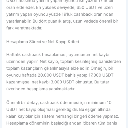
USDT arasında yatırım yapan oyuncu ise yüzde 17’lik bir
oran elde eder. En yüksek seviyede, 650 USDT ve üzeri
yatırım yapan oyuncu yüzde 19’luk cashback oranından
yararlanabilir. Bu dört puanlık artış, uzun vadede önemli bir
fark yaratmaktadır.
Hesaplama Süreci ve Net Kayıp Kriteri
Haftalık cashback hesaplaması, oyuncunun net kaybı
üzerinden yapılır. Net kayıp, toplam kesinleşmiş bahislerden
toplam kazançların çıkarılmasıyla elde edilir. Örneğin, bir
oyuncu haftada 20.000 USDT bahis yapıp 17.000 USDT
kazanmışsa, net kaybı 3.000 USDT olmuştur. Bu tutar
üzerinden hesaplama yapılmaktadır.
Önemli bir detay, cashback ödenmesi için minimum 10
USDT net kayıp oluşması gerektiğidir. Bu eşiğin altında
kalan kayıplar için sistem herhangi bir geri ödeme yapmaz.
Hesaplama döneminin başladığı andan itibaren tüm bahis