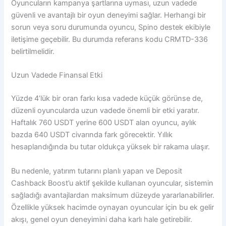
Oyuncuların kampanya şartlarına uyması, uzun vadede
güvenli ve avantajlı bir oyun deneyimi sağlar. Herhangi bir
sorun veya soru durumunda oyuncu, Spino destek ekibiyle
iletişime geçebilir. Bu durumda referans kodu CRMTD-336
belirtilmelidir.
Uzun Vadede Finansal Etki
Yüzde 4’lük bir oran farkı kısa vadede küçük görünse de,
düzenli oyuncularda uzun vadede önemli bir etki yaratır.
Haftalık 760 USDT yerine 600 USDT alan oyuncu, aylık
bazda 640 USDT civarında fark görecektir. Yıllık
hesaplandığında bu tutar oldukça yüksek bir rakama ulaşır.
Bu nedenle, yatırım tutarını planlı yapan ve Deposit
Cashback Boost’u aktif şekilde kullanan oyuncular, sistemin
sağladığı avantajlardan maksimum düzeyde yararlanabilirler.
Özellikle yüksek hacimde oynayan oyuncular için bu ek gelir
akışı, genel oyun deneyimini daha karlı hale getirebilir.