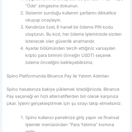
“Öde” simgesine dokunun.
Sistemin sunduğu kullanım şartlarını dikkatlice
okuyup onaylayın.
Kendinize özel, 6 haneli bir ödeme PIN kodu
oluşturun. Bu kod, her ödeme işleminizde sizden
istenecek olan güvenlik anahtarıdır.
Ayarlar bölümünden tercih ettiğiniz varsayılan
kripto para birimini (örneğin USDT) seçerek
ödeme önceliğini belirleyebilirsiniz.
Spino Platformunda Binance Pay ile Yatırım Adımları
Spino hesabınıza bakiye yüklemek istediğinizde, Binance
Pay seçeneği en hızlı alternatiflerden biri olarak karşınıza
çıkar. İşlemi gerçekleştirmek için şu sırayı takip etmelisiniz:
Spino kullanıcı panelinize giriş yapın ve finansal
işlemler menüsünden “Para Yatırma” kısmına
gidin.