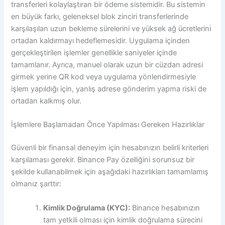
transferleri kolaylaştıran bir ödeme sistemidir. Bu sistemin
en büyük farkı, geleneksel blok zinciri transferlerinde
karşılaşılan uzun bekleme sürelerini ve yüksek ağ ücretlerini
ortadan kaldırmayı hedeflemesidir. Uygulama içinden
gerçekleştirilen işlemler genellikle saniyeler içinde
tamamlanır. Ayrıca, manuel olarak uzun bir cüzdan adresi
girmek yerine QR kod veya uygulama yönlendirmesiyle
işlem yapıldığı için, yanlış adrese gönderim yapma riski de
ortadan kalkmış olur.
İşlemlere Başlamadan Önce Yapılması Gereken Hazırlıklar
Güvenli bir finansal deneyim için hesabınızın belirli kriterleri
karşılaması gerekir. Binance Pay özelliğini sorunsuz bir
şekilde kullanabilmek için aşağıdaki hazırlıkları tamamlamış
olmanız şarttır:
Kimlik Doğrulama (KYC):
Binance hesabınızın
tam yetkili olması için kimlik doğrulama sürecini