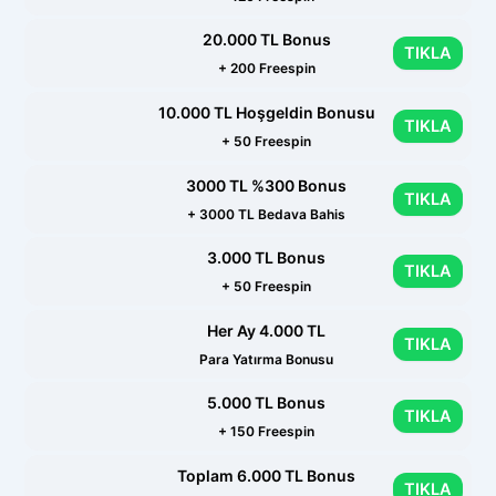
20.000 TL Bonus
TIKLA
+ 200 Freespin
10.000 TL Hoşgeldin Bonusu
TIKLA
+ 50 Freespin
3000 TL %300 Bonus
TIKLA
+ 3000 TL Bedava Bahis
3.000 TL Bonus
TIKLA
+ 50 Freespin
Her Ay 4.000 TL
TIKLA
Para Yatırma Bonusu
5.000 TL Bonus
TIKLA
+ 150 Freespin
Toplam 6.000 TL Bonus
TIKLA