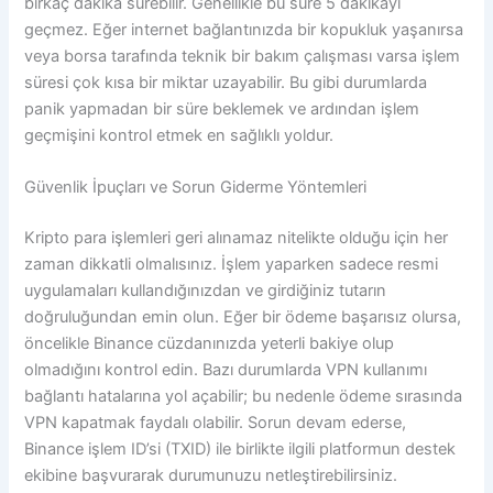
birkaç dakika sürebilir. Genellikle bu süre 5 dakikayı
geçmez. Eğer internet bağlantınızda bir kopukluk yaşanırsa
veya borsa tarafında teknik bir bakım çalışması varsa işlem
süresi çok kısa bir miktar uzayabilir. Bu gibi durumlarda
panik yapmadan bir süre beklemek ve ardından işlem
geçmişini kontrol etmek en sağlıklı yoldur.
Güvenlik İpuçları ve Sorun Giderme Yöntemleri
Kripto para işlemleri geri alınamaz nitelikte olduğu için her
zaman dikkatli olmalısınız. İşlem yaparken sadece resmi
uygulamaları kullandığınızdan ve girdiğiniz tutarın
doğruluğundan emin olun. Eğer bir ödeme başarısız olursa,
öncelikle Binance cüzdanınızda yeterli bakiye olup
olmadığını kontrol edin. Bazı durumlarda VPN kullanımı
bağlantı hatalarına yol açabilir; bu nedenle ödeme sırasında
VPN kapatmak faydalı olabilir. Sorun devam ederse,
Binance işlem ID’si (TXID) ile birlikte ilgili platformun destek
ekibine başvurarak durumunuzu netleştirebilirsiniz.