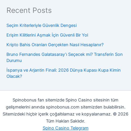
Recent Posts
Seçim Kriterleriyle Güvenlik Dengesi
Erişim Kilitlerini Aşmak İçin Güvenli Bir Yol
Kripto Bahis Oranları Gerçekten Nasıl Hesaplanır?
Bruno Fernandes Galatasaray’ı Seçecek mi? Transferin Son
Durumu
İspanya ve Arjantin Finali: 2026 Dünya Kupası Kupa Kimin
Olacak?
Spinobonus fan sitemizde Spino Casino sitesinin tüm
gelişmelerini anında spinobonus.com sitemizden bulabilirsin.
Sitemizdeki hiçbir içerik çoğaltılamaz ve kopyalanamaz. © 2026
Tüm Hakları Saklıdır.
Spino Casino Telegram