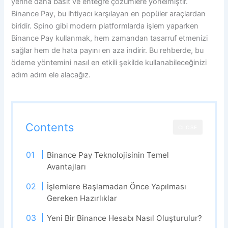
yerine daha basit ve entegre çözümlere yönelmiştir.
Binance Pay, bu ihtiyacı karşılayan en popüler araçlardan
biridir. Spino gibi modern platformlarda işlem yaparken
Binance Pay kullanmak, hem zamandan tasarruf etmenizi
sağlar hem de hata payını en aza indirir. Bu rehberde, bu
ödeme yöntemini nasıl en etkili şekilde kullanabileceğinizi
adım adım ele alacağız.
Contents
CLOSE
Binance Pay Teknolojisinin Temel
Avantajları
İşlemlere Başlamadan Önce Yapılması
Gereken Hazırlıklar
Yeni Bir Binance Hesabı Nasıl Oluşturulur?