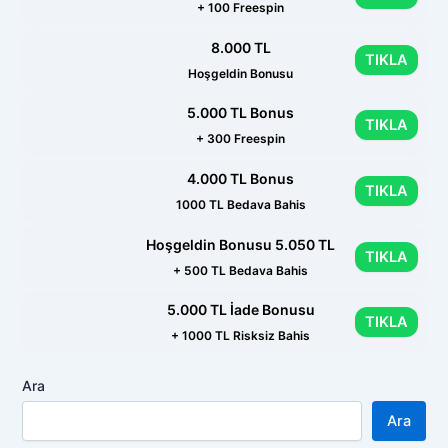
+ 100 Freespin
8.000 TL
TIKLA
Hoşgeldin Bonusu
5.000 TL Bonus
TIKLA
+ 300 Freespin
4.000 TL Bonus
TIKLA
1000 TL Bedava Bahis
Hoşgeldin Bonusu 5.050 TL
TIKLA
+ 500 TL Bedava Bahis
5.000 TL İade Bonusu
TIKLA
+ 1000 TL Risksiz Bahis
Ara
Ara