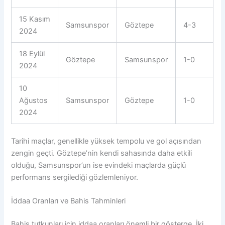
15 Kasım
Samsunspor
Göztepe
4-3
2024
18 Eylül
Göztepe
Samsunspor
1-0
2024
10
Ağustos
Samsunspor
Göztepe
1-0
2024
Tarihi maçlar, genellikle yüksek tempolu ve gol açısından
zengin geçti. Göztepe’nin kendi sahasında daha etkili
olduğu, Samsunspor’un ise evindeki maçlarda güçlü
performans sergilediği gözlemleniyor.
İddaa Oranları ve Bahis Tahminleri
Bahis tutkunları için iddaa oranları önemli bir gösterge. İki