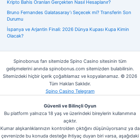
Kripto Bahis Oranları Gerçekten Nasıl Hesaplanır?
Bruno Fernandes Galatasaray’ı Seçecek mi? Transferin Son
Durumu
İspanya ve Arjantin Finali: 2026 Dünya Kupası Kupa Kimin
Olacak?
Spinobonus fan sitemizde Spino Casino sitesinin tüm
gelişmelerini anında spinobonus.com sitemizden bulabilirsin.
Sitemizdeki hiçbir içerik çoğaltılamaz ve kopyalanamaz. © 2026
Tüm Hakları Saklıdır.
Spino Casino Telegram
Güvenli ve Bilinçli Oyun
Bu platform yalnızca 18 yaş ve üzerindeki bireylerin kullanımına
açıktır.
Kumar alışkanlıklarınızın kontrolden çıktığını düşünüyorsanız ya da
çevrenizde bu konuda desteğe ihtiyaç duyan biri varsa, aşağıdaki