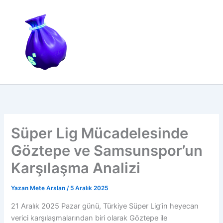
İçeriğe
atla
Süper Lig Mücadelesinde
Göztepe ve Samsunspor’un
Karşılaşma Analizi
Yazan
Mete Arslan
/
5 Aralık 2025
21 Aralık 2025 Pazar günü, Türkiye Süper Lig’in heyecan
verici karşılaşmalarından biri olarak Göztepe ile