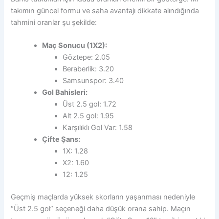
takımın güncel formu ve saha avantajı dikkate alındığında
tahmini oranlar şu şekilde:
Maç Sonucu (1X2):
Göztepe: 2.05
Beraberlik: 3.20
Samsunspor: 3.40
Gol Bahisleri:
Üst 2.5 gol: 1.72
Alt 2.5 gol: 1.95
Karşılıklı Gol Var: 1.58
Çifte Şans:
1X: 1.28
X2: 1.60
12: 1.25
Geçmiş maçlarda yüksek skorların yaşanması nedeniyle
“Üst 2.5 gol” seçeneği daha düşük orana sahip. Maçın