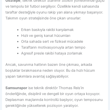
Göztepe
, teknik direktör Stanimir Stoilov yönetiminde güçlü
ve tempolu bir futbol sergiliyor. Özellikle kendi sahasında
taraftar desteğiyle oyunu rakip yarı alana yıkmayı başarıyor.
Takımın oyun stratejisinde öne çıkan unsurlar:
Erken baskıyla rakibi karşılamak
Hızlı ve geniş kanat hücumları
Orta sahada sert ve fiziksel mücadele
Taraftarın motivasyonuyla artan tempo
Agresif presle rakibi hataya zorlamak
Ancak, savunma hattının bazen öne çıkması, arkada
boşluklar bırakmasına neden oluyor. Bu da hızlı hücum
yapan takımlara avantaj sağlayabiliyor.
Samsunspor
ise teknik direktör Thomas Reis’in
önderliğinde, disiplinli ve dengeli bir oyun ortaya koyuyor.
Deplasman maçlarında kontrollü başlıyor, oyun temposunu
gerektiğinde yükselterek pozisyon yaratıyor.