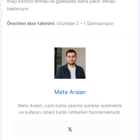
maçı kontrol etmesi ve galibiyete daha yakın olması
bekleniyor.
Önerilen skor tahmini:
Göztepe 2 – 1 Samsunspor
Mete Arslan
Mete Arslan, canlı bahis üzerine içerikler üretmekte
ve kullanıcı odaklı bahis rehberleri hazırlamaktadır.