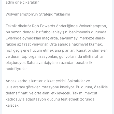
adım öne çıkarabilir.
Wolverhampton’un Stratejik Yaklaşımı
Teknik direktör Rob Edwards önderliğinde Wolverhampton,
bu sezon dengeli bir futbol anlayışını benimsemiş durumda.
Evlerinde oynadıkları maçlarda, savunmayı merkeze alarak
rakibe az fırsat veriyorlar. Orta sahada hakimiyet kurmak,
hızlı geçişlerle hücum etmek ana planları. Kanat bindirmeleri
ve duran top organizasyonları, gol yollarında etkili silahları
oluşturuyor. Saha avantajıyla en azından beraberlik
hedefliyorlar.
Ancak kadro sıkıntıları dikkat çekici. Sakatlıklar ve
uluslararası görevler, rotasyonu kısıtlıyor. Bu durum, özellikle
defansif hattı ve orta alanı etkileyecek. Takım, mevcut
kadrosuyla adaptasyon gücünü test etmek zorunda
kalacak.