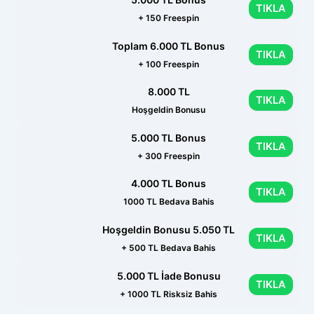
TIKLA
+ 150 Freespin
Toplam 6.000 TL Bonus
TIKLA
+ 100 Freespin
8.000 TL
TIKLA
Hoşgeldin Bonusu
5.000 TL Bonus
TIKLA
+ 300 Freespin
4.000 TL Bonus
TIKLA
1000 TL Bedava Bahis
Hoşgeldin Bonusu 5.050 TL
TIKLA
+ 500 TL Bedava Bahis
5.000 TL İade Bonusu
TIKLA
+ 1000 TL Risksiz Bahis