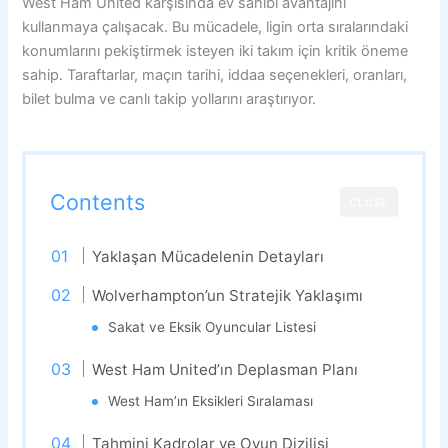
West Ham United karşısında ev sahibi avantajını
kullanmaya çalışacak. Bu mücadele, ligin orta sıralarındaki
konumlarını pekiştirmek isteyen iki takım için kritik öneme
sahip. Taraftarlar, maçın tarihi, iddaa seçenekleri, oranları,
bilet bulma ve canlı takip yollarını araştırıyor.
Contents
CLOSE
Yaklaşan Mücadelenin Detayları
Wolverhampton’un Stratejik Yaklaşımı
Sakat ve Eksik Oyuncular Listesi
West Ham United’ın Deplasman Planı
West Ham’ın Eksikleri Sıralaması
Tahmini Kadrolar ve Oyun Dizilişi