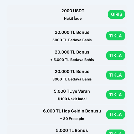
2000 USDT
GİRİŞ
Nakit İade
20.000 TL Bonus
TIKLA
5000 TL Bedava Bahis
20.000 TL Bonus
TIKLA
+ 5.000 TL Bedava Bahis
20.000 TL Bonus
TIKLA
3000 TL Bedava Bahis
5.000 TL'ye Varan
TIKLA
%100 Nakit İade!
6.000 TL Hoş Geldin Bonusu
TIKLA
+ 80 Freespin
5.000 TL Bonus