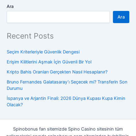
Ara
Ara
Recent Posts
Seçim Kriterleriyle Güvenlik Dengesi
Erişim Kilitlerini Aşmak İçin Güvenli Bir Yol
Kripto Bahis Oranları Gerçekten Nasıl Hesaplanır?
Bruno Fernandes Galatasaray’ı Seçecek mi? Transferin Son
Durumu
İspanya ve Arjantin Finali: 2026 Dünya Kupası Kupa Kimin
Olacak?
Spinobonus fan sitemizde Spino Casino sitesinin tüm