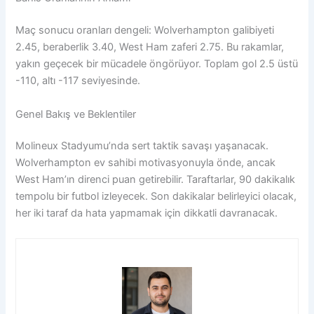
Maç sonucu oranları dengeli: Wolverhampton galibiyeti
2.45, beraberlik 3.40, West Ham zaferi 2.75. Bu rakamlar,
yakın geçecek bir mücadele öngörüyor. Toplam gol 2.5 üstü
-110, altı -117 seviyesinde.
Genel Bakış ve Beklentiler
Molineux Stadyumu’nda sert taktik savaşı yaşanacak.
Wolverhampton ev sahibi motivasyonuyla önde, ancak
West Ham’ın direnci puan getirebilir. Taraftarlar, 90 dakikalık
tempolu bir futbol izleyecek. Son dakikalar belirleyici olacak,
her iki taraf da hata yapmamak için dikkatli davranacak.