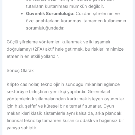
tutarların kurtarılması mümkün değildir.
Güvenlik Sorumluluğu:
Cüzdan şifrelerinin ve
özel anahtarların korunması tamamen kullanıcının
sorumluluğundadır.
Güçlü şifreleme yöntemleri kullanmak ve iki aşamalı
doğrulamayı (2FA) aktif hale getirmek, bu riskleri minimize
etmenin en etkili yollarıdır.
Sonuç Olarak
Kripto casinolar, teknolojinin sunduğu imkanları eğlence
sektörüyle birleştiren yenilikçi yapılardır. Geleneksel
yöntemlerin kısıtlamalarından kurtulmak isteyen oyuncular
için hızlı, şeffaf ve küresel bir alternatif sunarlar. Oyun
mekanikleri klasik sistemlerle aynı kalsa da, arka plandaki
finansal teknoloji tamamen kullanıcı odaklı ve bağımsız bir
yapıya sahiptir.