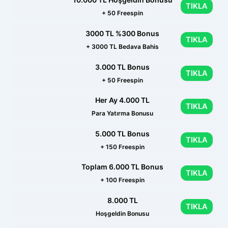
TIKLA
+ 50 Freespin
3000 TL %300 Bonus
TIKLA
+ 3000 TL Bedava Bahis
3.000 TL Bonus
TIKLA
+ 50 Freespin
Her Ay 4.000 TL
TIKLA
Para Yatırma Bonusu
5.000 TL Bonus
TIKLA
+ 150 Freespin
Toplam 6.000 TL Bonus
TIKLA
+ 100 Freespin
8.000 TL
TIKLA
Hoşgeldin Bonusu