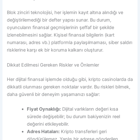
Blok zinciri teknolojisi, her işlemin kayıt altına alındığı ve
değiştirilemediği bir defter yapısı sunar. Bu durum,
oyuncuların finansal geçmişlerinin şeffaf bir şekilde
izlenebilmesini sağlar. Kişisel finansal bilgilerin (kart
numarası, adres vb.) platformla paylaşılmaması, siber saldırı
risklerine karşı ek bir koruma kalkanı oluşturur.
Dikkat Edilmesi Gereken Riskler ve Önlemler
Her dijital finansal işlemde olduğu gibi, kripto casinolarda da
dikkatli olunması gereken noktalar vardır. Bu riskleri bilmek,
daha güvenli bir deneyim yaşamanızı sağlar:
Fiyat Oynaklığı:
Dijital varlıkların değeri kısa
sürede değişebilir; bu durum bakiyenizin reel
değerini etkileyebilir.
Adres Hataları:
Kripto transferleri geri
döndürülemez. Yanlış bir adrese gönderilen