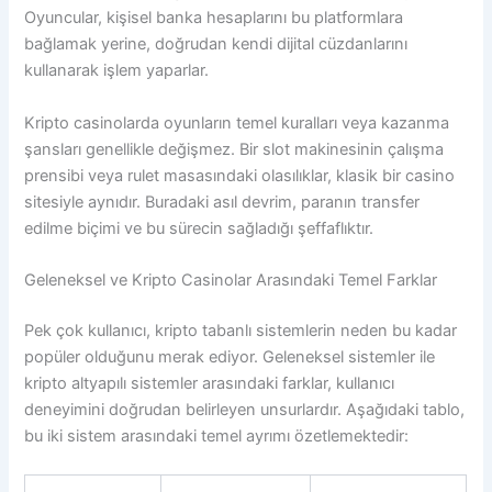
Oyuncular, kişisel banka hesaplarını bu platformlara
bağlamak yerine, doğrudan kendi dijital cüzdanlarını
kullanarak işlem yaparlar.
Kripto casinolarda oyunların temel kuralları veya kazanma
şansları genellikle değişmez. Bir slot makinesinin çalışma
prensibi veya rulet masasındaki olasılıklar, klasik bir casino
sitesiyle aynıdır. Buradaki asıl devrim, paranın transfer
edilme biçimi ve bu sürecin sağladığı şeffaflıktır.
Geleneksel ve Kripto Casinolar Arasındaki Temel Farklar
Pek çok kullanıcı, kripto tabanlı sistemlerin neden bu kadar
popüler olduğunu merak ediyor. Geleneksel sistemler ile
kripto altyapılı sistemler arasındaki farklar, kullanıcı
deneyimini doğrudan belirleyen unsurlardır. Aşağıdaki tablo,
bu iki sistem arasındaki temel ayrımı özetlemektedir: