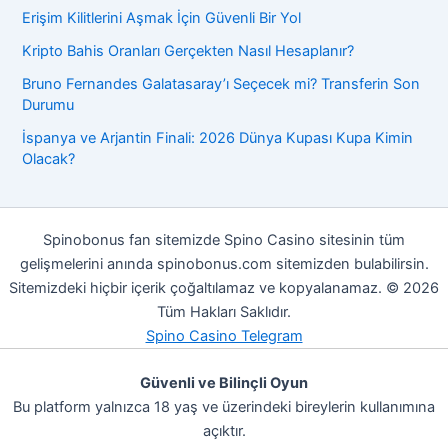
Erişim Kilitlerini Aşmak İçin Güvenli Bir Yol
Kripto Bahis Oranları Gerçekten Nasıl Hesaplanır?
Bruno Fernandes Galatasaray’ı Seçecek mi? Transferin Son
Durumu
İspanya ve Arjantin Finali: 2026 Dünya Kupası Kupa Kimin
Olacak?
Spinobonus fan sitemizde Spino Casino sitesinin tüm
gelişmelerini anında spinobonus.com sitemizden bulabilirsin.
Sitemizdeki hiçbir içerik çoğaltılamaz ve kopyalanamaz. © 2026
Tüm Hakları Saklıdır.
Spino Casino Telegram
Güvenli ve Bilinçli Oyun
Bu platform yalnızca 18 yaş ve üzerindeki bireylerin kullanımına
açıktır.