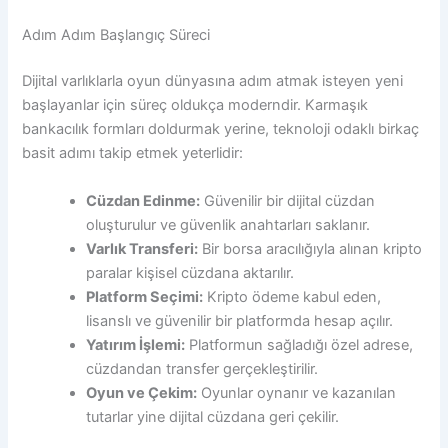
Adım Adım Başlangıç Süreci
Dijital varlıklarla oyun dünyasına adım atmak isteyen yeni
başlayanlar için süreç oldukça moderndir. Karmaşık
bankacılık formları doldurmak yerine, teknoloji odaklı birkaç
basit adımı takip etmek yeterlidir:
Cüzdan Edinme:
Güvenilir bir dijital cüzdan
oluşturulur ve güvenlik anahtarları saklanır.
Varlık Transferi:
Bir borsa aracılığıyla alınan kripto
paralar kişisel cüzdana aktarılır.
Platform Seçimi:
Kripto ödeme kabul eden,
lisanslı ve güvenilir bir platformda hesap açılır.
Yatırım İşlemi:
Platformun sağladığı özel adrese,
cüzdandan transfer gerçekleştirilir.
Oyun ve Çekim:
Oyunlar oynanır ve kazanılan
tutarlar yine dijital cüzdana geri çekilir.