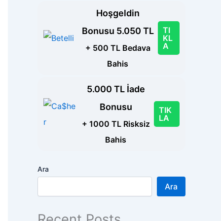
Hoşgeldin
TI
Bonusu 5.050 TL
KL
A
+ 500 TL Bedava
Bahis
5.000 TL İade
Bonusu
TIK
LA
+ 1000 TL Risksiz
Bahis
Ara
Ara
Recent Posts