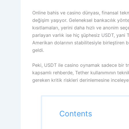
Online bahis ve casino dünyası, finansal teknol
değişim yaşıyor. Geleneksel bankacılık yönte
kısıtlamaları, yerini daha hızlı ve anonim seç
parlayan varlık ise hiç şüphesiz USDT, yani T
Amerikan dolarının stabilitesiyle birleştiren b
geldi.
Peki, USDT ile casino oynamak sadece bir tr
kapsamlı rehberde, Tether kullanımının teknik
gereken kritik riskleri derinlemesine inceley
Contents