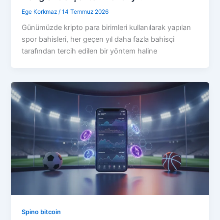
Ege Korkmaz
/
14 Temmuz 2026
Günümüzde kripto para birimleri kullanılarak yapılan
spor bahisleri, her geçen yıl daha fazla bahisçi
tarafından tercih edilen bir yöntem haline
Spino bitcoin