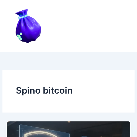
İçeriğe
atla
Spino bitcoin