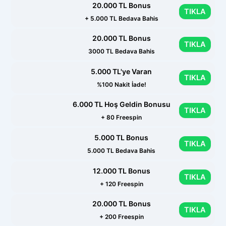
20.000 TL Bonus
TIKLA
+ 5.000 TL Bedava Bahis
20.000 TL Bonus
TIKLA
3000 TL Bedava Bahis
5.000 TL'ye Varan
TIKLA
%100 Nakit İade!
6.000 TL Hoş Geldin Bonusu
TIKLA
+ 80 Freespin
5.000 TL Bonus
TIKLA
5.000 TL Bedava Bahis
12.000 TL Bonus
TIKLA
+ 120 Freespin
20.000 TL Bonus
TIKLA
+ 200 Freespin