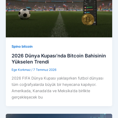
Spino bitcoin
2026 Dünya Kupası’nda Bitcoin Bahisinin
Yükselen Trendi
Ege Korkmaz
/
7 Temmuz 2026
2026 FIFA Dünya Kupası yaklaşırken futbol dünyası
tüm coğrafyalarda büyük bir heyecana kapılıyor.
Amerikada, Kanada’da ve Meksika’da birlikte
gerçekleşecek bu