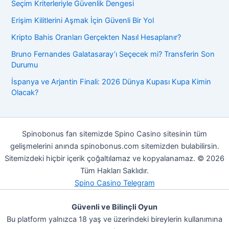
Seçim Kriterleriyle Güvenlik Dengesi
Erişim Kilitlerini Aşmak İçin Güvenli Bir Yol
Kripto Bahis Oranları Gerçekten Nasıl Hesaplanır?
Bruno Fernandes Galatasaray’ı Seçecek mi? Transferin Son
Durumu
İspanya ve Arjantin Finali: 2026 Dünya Kupası Kupa Kimin
Olacak?
Spinobonus fan sitemizde Spino Casino sitesinin tüm
gelişmelerini anında spinobonus.com sitemizden bulabilirsin.
Sitemizdeki hiçbir içerik çoğaltılamaz ve kopyalanamaz. © 2026
Tüm Hakları Saklıdır.
Spino Casino Telegram
Güvenli ve Bilinçli Oyun
Bu platform yalnızca 18 yaş ve üzerindeki bireylerin kullanımına