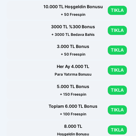
10.000 TL Hoşgeldin Bonusu
TIKLA
+ 50 Freespin
3000 TL %300 Bonus
TIKLA
+ 3000 TL Bedava Bahis
3.000 TL Bonus
TIKLA
+ 50 Freespin
Her Ay 4.000 TL
TIKLA
Para Yatırma Bonusu
5.000 TL Bonus
TIKLA
+ 150 Freespin
Toplam 6.000 TL Bonus
TIKLA
+ 100 Freespin
8.000 TL
TIKLA
Hoşgeldin Bonusu