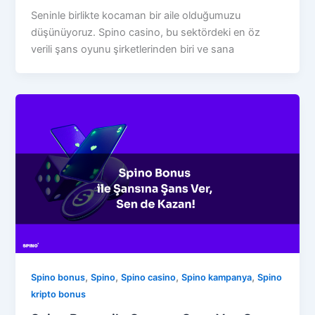
Seninle birlikte kocaman bir aile olduğumuzu
düşünüyoruz. Spino casino, bu sektördeki en öz
verili şans oyunu şirketlerinden biri ve sana
,
,
,
,
Spino bonus
Spino
Spino casino
Spino kampanya
Spino
kripto bonus