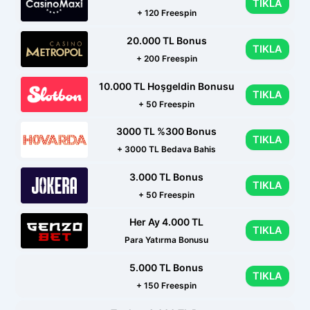
TIKLA
+ 120 Freespin
20.000 TL Bonus
TIKLA
+ 200 Freespin
10.000 TL Hoşgeldin Bonusu
TIKLA
+ 50 Freespin
3000 TL %300 Bonus
TIKLA
+ 3000 TL Bedava Bahis
3.000 TL Bonus
TIKLA
+ 50 Freespin
Her Ay 4.000 TL
TIKLA
Para Yatırma Bonusu
5.000 TL Bonus
TIKLA
+ 150 Freespin