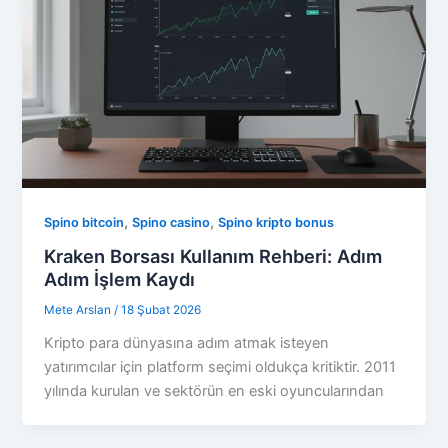
,
,
Spino bitcoin
Spino casino
Spino kripto bonus
Kraken Borsası Kullanım Rehberi: Adım
Adım İşlem Kaydı
Mete Arslan
/
18 Şubat 2026
Kripto para dünyasına adım atmak isteyen
yatırımcılar için platform seçimi oldukça kritiktir. 2011
yılında kurulan ve sektörün en eski oyuncularından