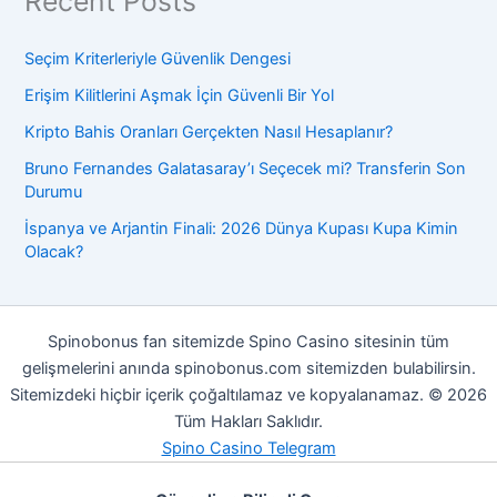
Recent Posts
Seçim Kriterleriyle Güvenlik Dengesi
Erişim Kilitlerini Aşmak İçin Güvenli Bir Yol
Kripto Bahis Oranları Gerçekten Nasıl Hesaplanır?
Bruno Fernandes Galatasaray’ı Seçecek mi? Transferin Son
Durumu
İspanya ve Arjantin Finali: 2026 Dünya Kupası Kupa Kimin
Olacak?
Spinobonus fan sitemizde Spino Casino sitesinin tüm
gelişmelerini anında spinobonus.com sitemizden bulabilirsin.
Sitemizdeki hiçbir içerik çoğaltılamaz ve kopyalanamaz. © 2026
Tüm Hakları Saklıdır.
Spino Casino Telegram