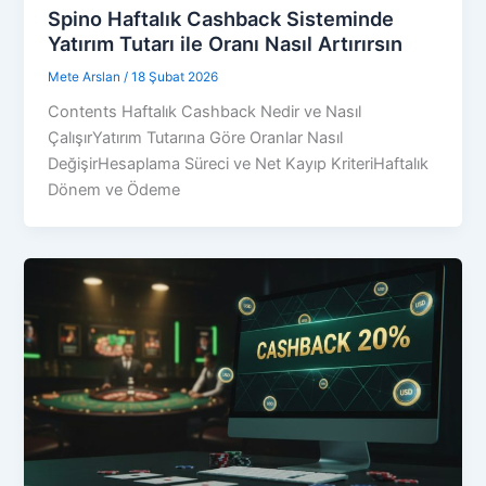
Spino Haftalık Cashback Sisteminde
Yatırım Tutarı ile Oranı Nasıl Artırırsın
Mete Arslan
/
18 Şubat 2026
Contents Haftalık Cashback Nedir ve Nasıl
ÇalışırYatırım Tutarına Göre Oranlar Nasıl
DeğişirHesaplama Süreci ve Net Kayıp KriteriHaftalık
Dönem ve Ödeme