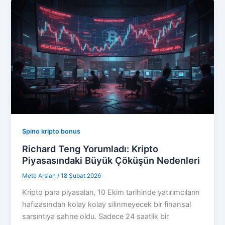
Spino kripto bonus
Richard Teng Yorumladı: Kripto
Piyasasındaki Büyük Çöküşün Nedenleri
Mete Arslan
/
18 Şubat 2026
Kripto para piyasaları, 10 Ekim tarihinde yatırımcıların
hafızasından kolay kolay silinmeyecek bir finansal
sarsıntıya sahne oldu. Sadece 24 saatlik bir