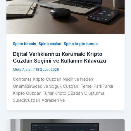
,
,
Spino bitcoin
Spino casino
Spino kripto bonus
Dijital Varlıklarınızı Korumak: Kripto
Cüzdan Seçimi ve Kullanım Kılavuzu
Mete Arslan
/
18 Şubat 2026
Contents Kripto Cüzdan Nedir ve Neden
ÖnemlidirSıcak ve Soğuk Cüzdan: Temel FarkFarklı
Kripto Cüzdan TürleriKripto Cüzdan Oluşturma
SüreciCüzdan Adresleri ve